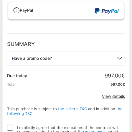
PayPal
SUMMARY
Have a promo code?
Promo code
997,00€
Due today
Total
997,00€
Apply
View details
This purchase is subject to
the seller's T&C
and in addition
the
following T&C
I explicitly agree that the execution of the contract will
commence prior to the expiry of the
withdrawal
period. I