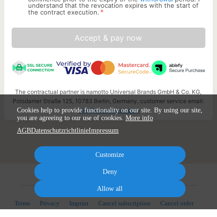
understand that the revocation expires with the start of
*
the contract execution.
Accept & pay now
The contractual partner is namotto Universal Brands GmbH & Co. KG,
Potsdamer Straße 125, 10783 Berlin, Germany, customer service email:
info@namotto-ub.com
Cookies help to provide functionality on our site. By using our site,
you are agreeing to our use of cookies.
More info
AGB
Datenschutzrichtlinie
Impressum
Customize
Deny
Allow all
Terms
Privacy
Imprint
Cancel subscription
Cancel order
Powered by