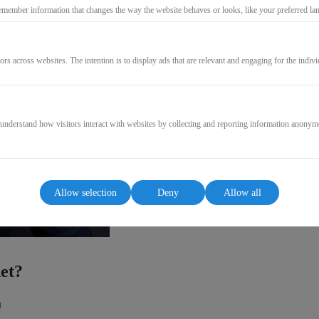
275,00€
emember information that changes the way the website behaves or looks, like your preferred lang
(Net)
ors across websites. The intention is to display ads that are relevant and engaging for the indiv
GO TO CHECKOUT
 understand how visitors interact with websites by collecting and reporting information anonym
Allow selection
Deny
Allow all
net?
U