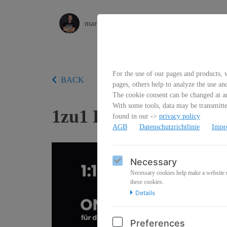
martinpauser
For the use of our pages and products, w
BACK
pages, others help to analyze the use an
The cookie consent can be changed at an
With some tools, data may be transmitted
1zu1 Beratung Online
found in our ->
privacy policy
AGB
Datenschutzrichtlinie
Impr
Necessary
Necessary cookies help make a website us
these cookies.
Details
Preferences