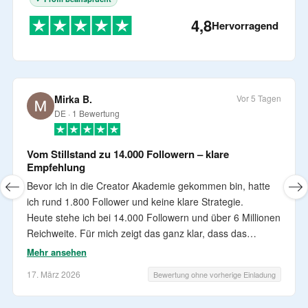
4,8
Hervorragend
Mirka B.
Vor 5 Tagen
DE · 1 Bewertung
Vom Stillstand zu 14.000 Followern – klare
Empfehlung
Bevor ich in die Creator Akademie gekommen bin, hatte
ich rund 1.800 Follower und keine klare Strategie.
Heute stehe ich bei 14.000 Followern und über 6 Millionen
Reichweite. Für mich zeigt das ganz klar, dass das
Konzept funktioniert.
Mehr ansehen
Was ich besonders schätze:
17. März 2026
Bewertung ohne vorherige Einladung
Die Inhalte sind extrem verständlich aufgebaut. Die Videos
sind klar strukturiert, praxisnah und man kann sie direkt