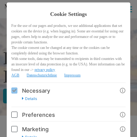
Cookie Settings
For the use of our pages and products, we use additional applications that set
cookies on the device (e.g. when logging in). Some are essential for using our
pages, others help to analyze the use and performance of our pages or to
provide certain functions.
The cookie consent can be changed at any time or the cookies can be
Einführung &
completely deleted using the browser function.
With some tools, data may be transmitted to recipients in third countries with
an insecure level of data protection (e.g. to the USA). More information can be
Kursübersicht
found in our ->
privacy policy
AGB
Datenschutzrichtlinie
Impressum
Necessary
GO TO CHECKOUT
Details
Preferences
Marketing