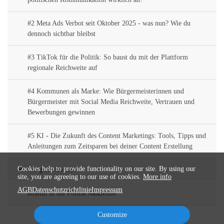
#2 Meta Ads Verbot seit Oktober 2025 - was nun? Wie du
dennoch sichtbar bleibst
#3 TikTok für die Politik: So baust du mit der Plattform
regionale Reichweite auf
#4 Kommunen als Marke: Wie Bürgermeisterinnen und
Bürgermeister mit Social Media Reichweite, Vertrauen und
Bewerbungen gewinnen
#5 KI - Die Zukunft des Content Marketings: Tools, Tipps und
Anleitungen zum Zeitsparen bei deiner Content Erstellung
Cookies help to provide functionality on our site. By using our
Wie gehts weiter?
site, you are agreeing to our use of cookies.
More info
AGB
Datenschutzrichtlinie
Impressum
Komm in die Politik Akademie
Customize