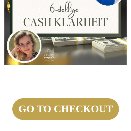
299,00€
* incl. VAT (where applicable)
GO TO CHECKOUT