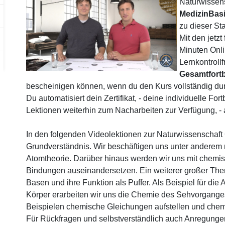
Naturwissen
MedizinBas
zu dieser St
Mit den jetz
Minuten Onli
Lernkontrollf
Gesamtfortb
bescheinigen können, wenn du den Kurs vollständig durc
Du automatisiert dein Zertifikat, - deine individuelle F
Lektionen weiterhin zum Nacharbeiten zur Verfügung, - 
In den folgenden Videolektionen zur Naturwissenschaft
Grundverständnis. Wir beschäftigen uns unter anderem
Atomtheorie. Darüber hinaus werden wir uns mit chem
Bindungen auseinandersetzen. Ein weiterer großer Th
Basen und ihre Funktion als Puffer. Als Beispiel für 
Körper erarbeiten wir uns die Chemie des Sehvorgange
Beispielen chemische Gleichungen aufstellen und che
Für Rückfragen und selbstverständlich auch Anregungen