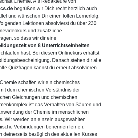
schaft Chemie. Als Redakteure von
ics.de
begrüßen wir Dich recht herzlich auch
affel und wünschen Dir einen tollen Lernerfolg.
t folgenden Lektionen absolvierst du über 230
nevideokurs und zusätzliche
ragen, so dass wir dir eine
ildungszeit von 8
Unterrichtseinheiten
hlaufen hast. Bei diesem Onlinekurs erhältst
ortbildungsbescheinigung. Danach stehen dir alle
alle Quizfragen kannst du erneut absolvieren.
 Chemie schaffen wir ein chemisches
 mit dem chemischen Verständnis der
ischen Gleichungen und chemischen
emenkomplex ist das Verhalten von Säuren und
die Anwendung der Chemie im menschlichen
s. Wir werden an einzeln ausgewählten
mische Verbindungen benennen lernen.
 deinerseits bezüglich des aktuellen Kurses