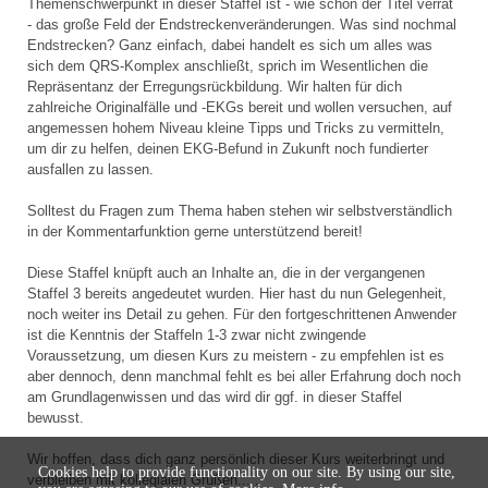
Themenschwerpunkt in dieser Staffel ist - wie schon der Titel verrät
- das große Feld der Endstreckenveränderungen. Was sind nochmal
Endstrecken? Ganz einfach, dabei handelt es sich um alles was
sich dem QRS-Komplex anschließt, sprich im Wesentlichen die
Repräsentanz der Erregungsrückbildung. Wir halten für dich
zahlreiche Originalfälle und -EKGs bereit und wollen versuchen, auf
angemessen hohem Niveau kleine Tipps und Tricks zu vermitteln,
um dir zu helfen, deinen EKG-Befund in Zukunft noch fundierter
ausfallen zu lassen.
Solltest du Fragen zum Thema haben stehen wir selbstverständlich
in der Kommentarfunktion gerne unterstützend bereit!
Diese Staffel knüpft auch an Inhalte an, die in der vergangenen
Staffel 3 bereits angedeutet wurden. Hier hast du nun Gelegenheit,
noch weiter ins Detail zu gehen. Für den fortgeschrittenen Anwender
ist die Kenntnis der Staffeln 1-3 zwar nicht zwingende
Voraussetzung, um diesen Kurs zu meistern - zu empfehlen ist es
aber dennoch, denn manchmal fehlt es bei aller Erfahrung doch noch
am Grundlagenwissen und das wird dir ggf. in dieser Staffel
bewusst.
Wir hoffen, dass dich ganz persönlich dieser Kurs weiterbringt und
Cookies help to provide functionality on our site. By using our site,
verbleiben mit kollegialen Grüßen.....