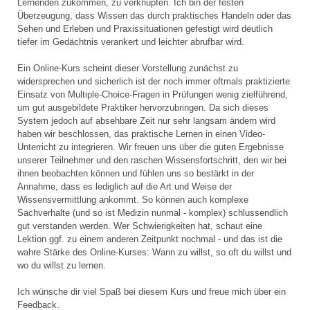
Lernenden zukommen, zu verknüpfen. Ich bin der festen
Überzeugung, dass Wissen das durch praktisches Handeln oder das
Sehen und Erleben und Praxissituationen gefestigt wird deutlich
tiefer im Gedächtnis verankert und leichter abrufbar wird.
Ein Online-Kurs scheint dieser Vorstellung zunächst zu
widersprechen und sicherlich ist der noch immer oftmals praktizierte
Einsatz von Multiple-Choice-Fragen in Prüfungen wenig zielführend,
um gut ausgebildete Praktiker hervorzubringen. Da sich dieses
System jedoch auf absehbare Zeit nur sehr langsam ändern wird
haben wir beschlossen, das praktische Lernen in einen Video-
Unterricht zu integrieren. Wir freuen uns über die guten Ergebnisse
unserer Teilnehmer und den raschen Wissensfortschritt, den wir bei
ihnen beobachten können und fühlen uns so bestärkt in der
Annahme, dass es lediglich auf die Art und Weise der
Wissensvermittlung ankommt. So können auch komplexe
Sachverhalte (und so ist Medizin nunmal - komplex) schlussendlich
gut verstanden werden. Wer Schwierigkeiten hat, schaut eine
Lektion ggf. zu einem anderen Zeitpunkt nochmal - und das ist die
wahre Stärke des Online-Kurses: Wann zu willst, so oft du willst und
wo du willst zu lernen.
Ich wünsche dir viel Spaß bei diesem Kurs und freue mich über ein
Feedback.