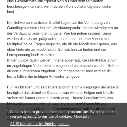
eine
Gesamtfortbildungszeit von 5
Unterrichtseinheiten
bescheinigen können, wenn du den Kurs vollständig durchlaufen
hast.
Die Schwerpunkte dieser Staffel liegen auf der Vermittlung von
Grundlagenwissen über den Verdauungstrakt und die wichtigsten an
der Verdauung beteiligten Organe. Wie bei jedem unserer Kurse
werden die kurzen, prägnanten Inhalte aus unseren Videos von
Multiple-Choice Fragen begleitet, die dir die Möglichkeit geben, das
eben Gelernte zu wiederholen, Schwächen zu finden und die
Lernspannung hoch zu halten.
In den Quiz-Fragen werden Inhalte abgefragt, die unmittelbar zuvor
im zugehörigen Video bereits eingehend besprochen wurden. Sofern
du dort aufmerksam zugehört und mitgearbeitet hast wird es dir
leicht fallen, die richtigen Antworten zu geben.
Für Rückfragen und selbstverständlich auch Anregungen deinerseits
bezüglich des aktuellen Kurses sowie weiterer Folgen und Inhalte
stehen wir immer gerne zur Verfügung. Unsere Lernplattform von
MedizinBasics.de bietet dir zahlreiche Online-Unterrichte zur
Vertiefung unterschiedlicher Themenbereiche, solltest du weiteren
Cookies help to provide functionality on our site. By using our site,
Lernbedarf haben. Schau dich gerne weiter auf unserer Homepage
you are agreeing to our use of cookies.
More info
www.medizinbasics.de
um.
AGB
Datenschutzrichtlinie
Impressum