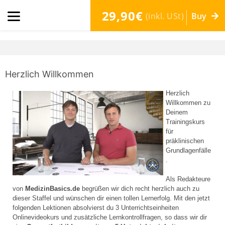
29,90€
(inkl. USt)
Buy
Herzlich Willkommen
Herzlich
Willkommen zu
Deinem
Trainingskurs
für
präklinischen
Grundlagenfälle
.
Als Redakteure
von
MedizinBasics.de
begrüßen wir dich recht herzlich auch zu
dieser Staffel und wünschen dir einen tollen Lernerfolg. Mit den jetzt
folgenden Lektionen absolvierst du 3 Unterrichtseinheiten
Onlinevideokurs und zusätzliche Lernkontrollfragen, so dass wir dir