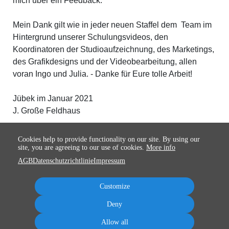
mich über ein Feedback.
Mein Dank gilt wie in jeder neuen Staffel dem Team im
Hintergrund unserer Schulungsvideos, den
Koordinatoren der Studioaufzeichnung, des Marketings,
des Grafikdesigns und der Videobearbeitung, allen
voran Ingo und Julia. - Danke für Eure tolle Arbeit!
Jübek im Januar 2021
J. Große Feldhaus
Cookies help to provide functionality on our site. By using our
site, you are agreeing to our use of cookies.
More info
AGB
Datenschutzrichtlinie
Impressum
Customize
Deny
Allow all