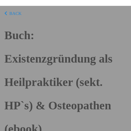
BACK
Buch:
Existenzgründung als
Heilpraktiker (sekt.
HP`s) & Osteopathen
(ebook)