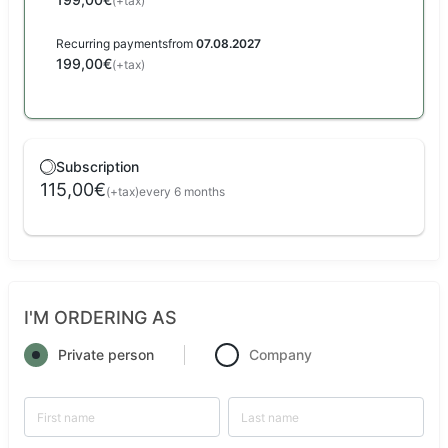
(+tax)
Recurring payments
from
07.08.2027
199,00€
(+tax)
Subscription
115,00€
(+tax)
every 6 months
I'M ORDERING AS
Private person
Company