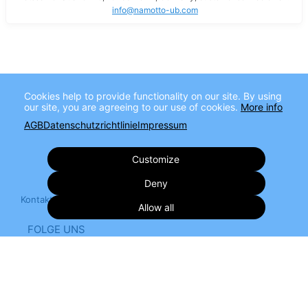
info@namotto-ub.com
Cookies help to provide functionality on our site. By using
our site, you are agreeing to our use of cookies.
More info
AGB
Datenschutzrichtlinie
Impressum
Customize
Deny
Kontakt
Impressum
Datenschutzerklärung
Allow all
FOLGE UNS
Terms
Privacy
Imprint
Cancel subscription