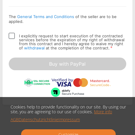
The
General Terms and Conditions
of the seller are to be
applied.
I explicitly request to start execution of the contracted
services before the expiration of my right of withdrawal
from this contract and I hereby agree to waive my right
*
of
withdrawal
at the completion of the contract.
Buy with PayPal
Cookies help to provide functionality on our site. By using our
site, you are agreeing to our use of cookies.
More info
AGB
Datenschutzrichtlinie
Impressum
Customize