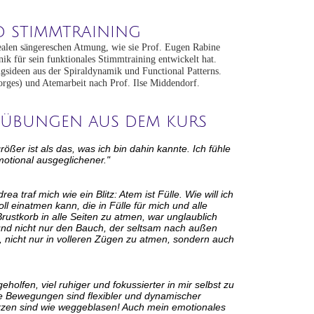
D STIMMTRAINING
alen sängereschen Atmung, wie sie Prof. Eugen Rabine
ik für sein funktionales Stimmtraining entwickelt hat.
sideen aus der Spiraldynamik und Functional Patterns.
orges) und Atemarbeit nach Prof. Ilse Middendorf.
E ÜBUNGEN AUS DEM KURS
ßer ist als das, was ich bin dahin kannte. Ich fühle
motional ausgeglichener."
traf mich wie ein Blitz: Atem ist Fülle. Wie will ich
ll einatmen kann, die in Fülle für mich und alle
ustkorb in alle Seiten zu atmen, war unglaublich
d nicht nur den Bauch, der seltsam nach außen
l, nicht nur in volleren Zügen zu atmen, sondern auch
holfen, viel ruhiger und fokussierter in mir selbst zu
ne Bewegungen sind flexibler und dynamischer
en sind wie weggeblasen! Auch mein emotionales