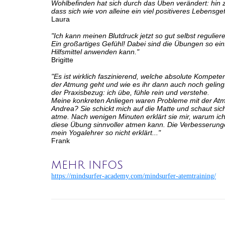
Wohlbefinden hat sich durch das Üben verändert: hin z
dass sich wie von alleine ein viel positiveres Lebensgefü
Laura
"Ich kann meinen Blutdruck jetzt so gut selbst reguli
Ein großartiges Gefühl! Dabei sind die Übungen so einfa
Hilfsmittel anwenden kann."
Brigitte
"Es ist wirklich faszinierend, welche absolute Kompe
der Atmung geht und wie es ihr dann auch noch gelingt
der Praxisbezug: ich übe, fühle rein und verstehe.
Meine konkreten Anliegen waren Probleme mit der At
Andrea? Sie schickt mich auf die Matte und schaut si
atme. Nach wenigen Minuten erklärt sie mir, warum ic
diese Übung sinnvoller atmen kann. Die Verbesserunge
mein Yogalehrer so nicht erklärt..."
Frank
MEHR INFOS
https://mindsurfer-academy.com/mindsurfer-atemtraining/