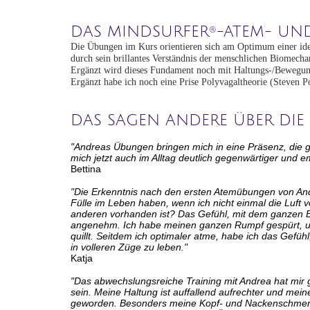
DAS MINDSURFER
-ATEM- UN
®
Die Übungen im Kurs orientieren sich am Optimum einer ide
durch sein brillantes Verständnis der menschlichen Biomechan
Ergänzt wird dieses Fundament noch mit Haltungs-/Bewegung
Ergänzt habe ich noch eine Prise Polyvagaltheorie (Steven P
DAS SAGEN ANDERE ÜBER DI
"Andreas Übungen bringen mich in eine Präsenz, die grö
mich jetzt auch im Alltag deutlich gegenwärtiger und e
Bettina
"Die Erkenntnis nach den ersten Atemübungen von Andrea 
Fülle im Leben haben, wenn ich nicht einmal die Luft vo
anderen vorhanden ist? Das Gefühl, mit dem ganzen Br
angenehm. Ich habe meinen ganzen Rumpf gespürt, un
quillt. Seitdem ich optimaler atme, habe ich das Gefüh
in volleren Züge zu leben."
Katja
"Das abwechslungsreiche Training mit Andrea hat mir ge
sein. Meine Haltung ist auffallend aufrechter und mei
geworden. Besonders meine Kopf- und Nackenschmerz