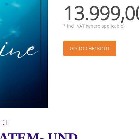
13.999,0
* incl. VAT (where applicable)
GO TO CHECKOUT
DE
ATEM- UND