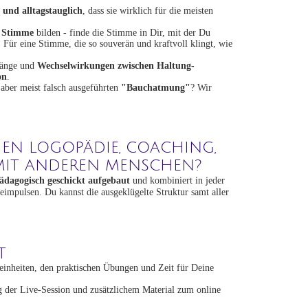
 und alltagstauglich
, dass sie wirklich für die meisten
e Stimme
bilden - finde die Stimme in Dir, mit der Du
 Für eine Stimme, die so souverän und kraftvoll klingt, wie
hänge und
Wechselwirkungen zwischen Haltung-
on
.
 aber meist falsch ausgeführten
"Bauchatmung"
? Wir
HEN LOGOPÄDIE, COACHING,
. MIT ANDEREN MENSCHEN?
ädagogisch geschickt aufgebaut
und kombiniert in jeder
impulsen. Du kannst die ausgeklügelte Struktur samt aller
T
inheiten, den praktischen Übungen und Zeit für Deine
 der Live-Session und zusätzlichem Material zum online