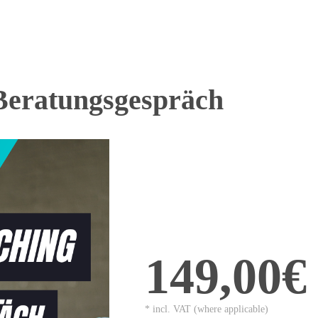
Beratungsgespräch
149,00€
* incl. VAT (where applicable)