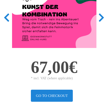
67,00€
* incl. VAT (where applicable)
GO TO CHECKOUT