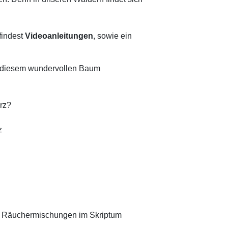
findest
Videoanleitungen
, sowie ein
u diesem wundervollen Baum
rz?
z
 Räuchermischungen im Skriptum