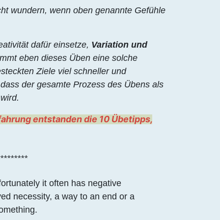
icht wundern, wenn oben genannte Gefühle
tivität dafür einsetze,
Variation und
ommt eben dieses Üben eine solche
steckten Ziele viel schneller und
n dass der gesamte Prozess des Übens als
 wird.
fahrung entstanden die 10 Übetipps,
********
rtunately it often has negative
ved necessity, a way to an end or a
something.