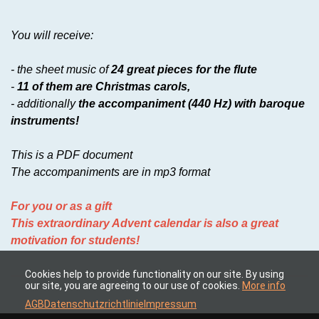
You will receive:
- the sheet music of
24 great pieces for the flute
-
1
1 of them are Christmas carols,
- additionally
the accompaniment (440 Hz) with baroque
instruments!
This is a PDF document
The accompaniments are in mp3 format
For you or as a gift
This extraordinary Advent calendar is also a great
motivation for students!
Cookies help to provide functionality on our site. By using
our site, you are agreeing to our use of cookies.
More info
AGB
Datenschutzrichtlinie
Impressum