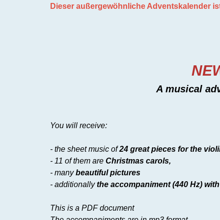
Dieser außergewöhnliche Adventskalender ist 
NEW
A musical ad
You will receive:
- the sheet music of
24 great pieces for the viol
-
11 of them are
Christmas carols,
- many
beautiful pictures
- additionally
the accompaniment (440 Hz) with
This is a PDF document
The accompaniments are in mp3 format