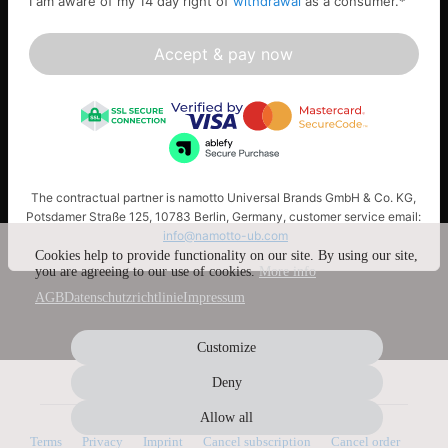
I am aware of my 14 day right of
withdrawal
as a consumer.
*
Accept & pay now
The contractual partner is namotto Universal Brands GmbH & Co. KG,
Potsdamer Straße 125, 10783 Berlin, Germany, customer service email:
info@namotto-ub.com
Cookies help to provide functionality on our site. By using our site,
you are agreeing to our use of cookies.
More info
AGB
Datenschutzrichtlinie
Impressum
Customize
Deny
Allow all
Terms
Privacy
Imprint
Cancel subscription
Cancel order