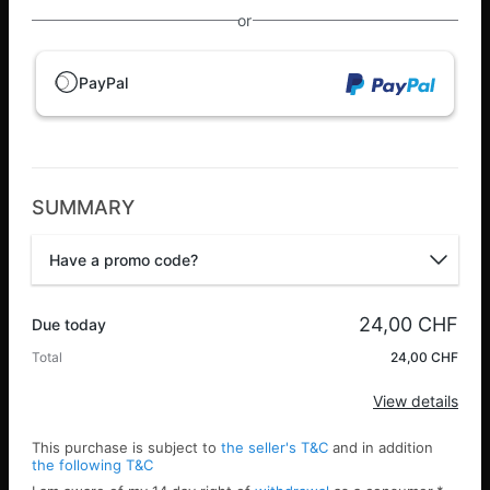
or
PayPal
SUMMARY
Have a promo code?
Promo code
24,00 CHF
Due today
Total
24,00 CHF
Apply
View details
This purchase is subject to
the seller's T&C
and in addition
the following T&C