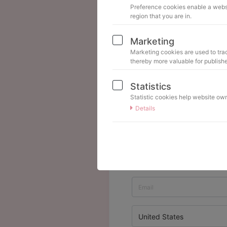
Preference cookies enable a websi
region that you are in.
Gleich mitbestelle
Marketing
Master-Ordner 2.0
Marketing cookies are used to trac
thereby more valuable for publishe
Statistics
Statistic cookies help website own
I'M ORDERING AS
Details
Private person
United States