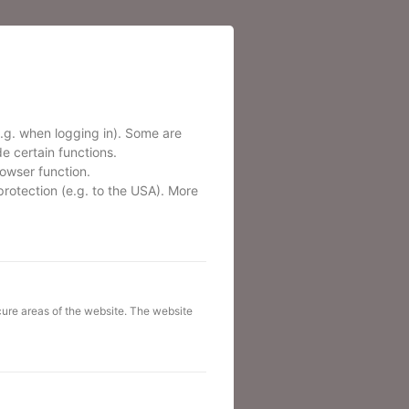
: viele Dokumente, viele
altung, digitale Dateien.
e.g. when logging in). Some are
e certain functions.
ukturierst, dass du jederzeit
owser function.
eller arbeitest und den Kopf
n es mal stressig wird.
protection (e.g. to the USA). More
249,00€
ure areas of the website. The website