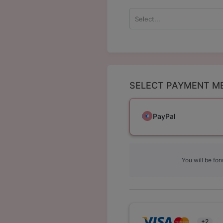
Select...
SELECT PAYMENT M
PayPal
You will be fo
+2