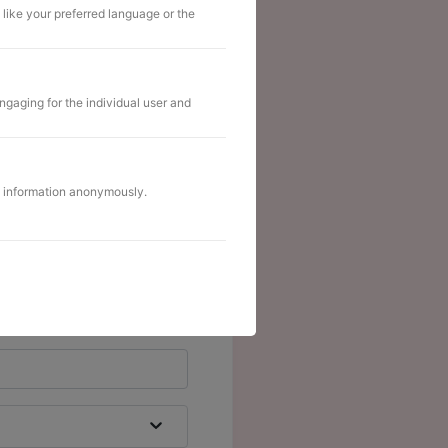
like your preferred language or the
149,00€
249,00€
One-time
r-Ordner 2.0 hinzufügen
ngaging for the individual user and
ng information anonymously.