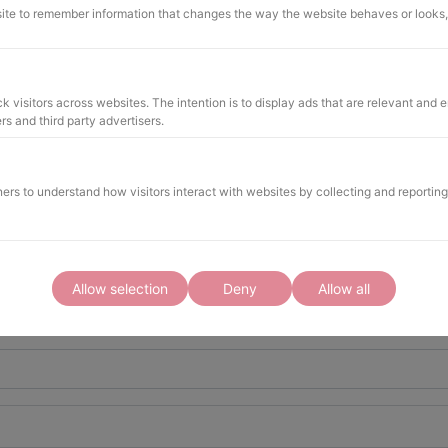
te to remember information that changes the way the website behaves or looks, 
n & sparen
Maste
k visitors across websites. The intention is to display ads that are relevant and e
rs and third party advertisers.
ers to understand how visitors interact with websites by collecting and reporti
Company
Allow selection
Deny
Allow all