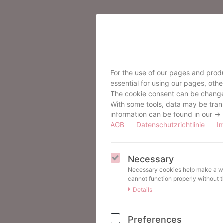
Master-Ordner Business 2.0
Organisiere deine Business-Un
Themen – und alles sollte sch
Alles hängt zusammen. Und ge
For the use of our pages and produ
essential for using our pages, oth
Der Master-Ordner BUSINESS 2.
The cookie consent can be changed
weißt, wo was ist. Analog und
frei hast. Ein System, das di
With some tools, data may be transm
information can be found in our ->
AGB
Datenschutzrichtlinie
I
Master-Ordner
Necessary
Necessary cookies help make a web
cannot function properly without 
Details
Preferences