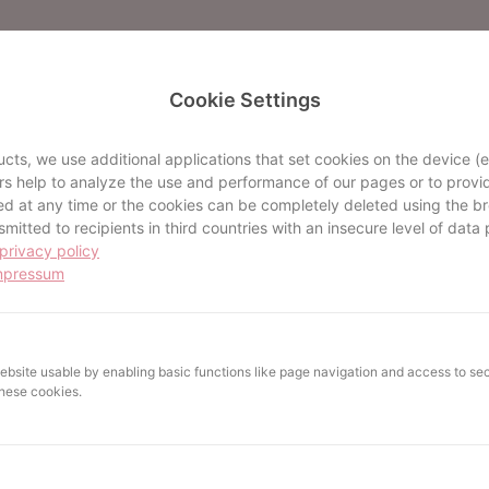
Cookie Settings
terlagen klar & entspannt Selbständig zu sein bedeutet oft
nell auffindbar sein. Angebote, Rechnungen, Verträge, Buchh
nau deshalb wird es schnell unübersichtlich.
cts, we use additional applications that set cookies on the device (
ers help to analyze the use and performance of our pages or to provid
0 zeigt Schritt für Schritt, wie du deine Unterlagen so str
 at any time or the cookies can be completely deleted using the br
 digital greifen ineinander, sodass du weniger suchst, schn
ch in deinem Business-Alltag unterstützt und auch dann, wen
itted to recipients in third countries with an insecure level of data 
privacy policy
mpressum
 BUSINESS 2.0
site usable by enabling basic functions like page navigation and access to sec
these cookies.