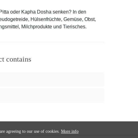
, Pitta oder Kapha Dosha senken? In den
Pseudogetreide, Hülsenfrüchte, Gemüse, Obst,
smittel, Milchprodukte und Tierisches.
ct contains
 are agreeing to our use of cookies.
More info