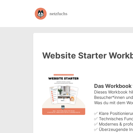
netzfuchs
Website Starter Work
Das Workbook 
Dieses Workbook hilf
Besucher*innen und
Was du mit dem Wor
✅ Klare Positionier
✅ Technisches Funda
✅ Modernes & profes
✅ Überzeugende Inha