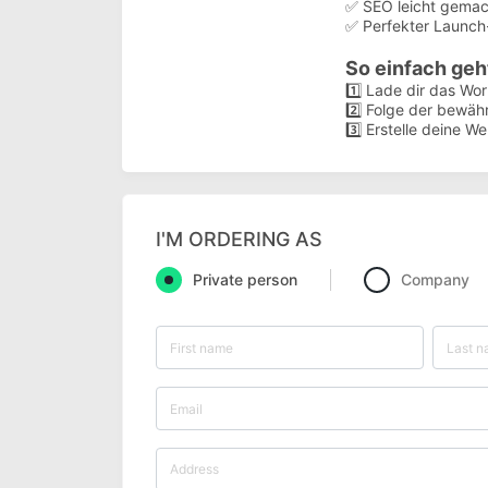
✅ SEO leicht gemach
✅ Perfekter Launch-
So einfach geht
1️⃣ Lade dir das Wo
2️⃣ Folge der bewähr
3️⃣ Erstelle deine W
I'M ORDERING AS
Private person
Company