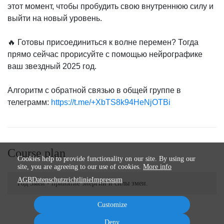
этот момент, чтобы пробудить свою внутреннюю силу и
выйти на новый уровень.
🔥 Готовы присоединиться к волне перемен? Тогда
прямо сейчас прорисуйте с помощью нейрографике
ваш звездный 2025 год.
Алгоритм с обратной связью в общей группе в
телеграмм:
https://t.me/+XbTS8k94HeNjOTBi
Course plan
Cookies help to provide functionality on our site. By using our
site, you are agreeing to our use of cookies.
More info
AGB
Datenschutzrichtlinie
Impressum
Год Змеи - принятие энергии и силы змеи.
Customize
Deny