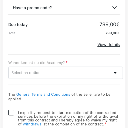
Have a promo code?
Promo code
799,00€
Due today
Total
799,00€
Apply
View details
Woher kennst du die Academy?
Select an option
The
General Terms and Conditions
of the seller are to be
applied.
I explicitly request to start execution of the contracted
services before the expiration of my right of withdrawal
from this contract and I hereby agree to waive my right
*
of
withdrawal
at the completion of the contract.