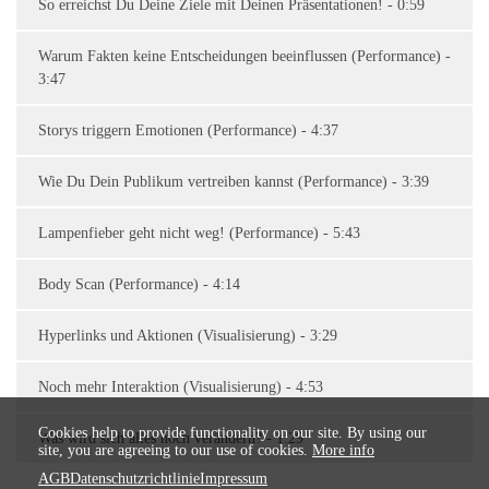
So erreichst Du Deine Ziele mit Deinen Präsentationen! - 0:59
Warum Fakten keine Entscheidungen beeinflussen (Performance) -
3:47
Storys triggern Emotionen (Performance) - 4:37
Wie Du Dein Publikum vertreiben kannst (Performance) - 3:39
Lampenfieber geht nicht weg! (Performance) - 5:43
Body Scan (Performance) - 4:14
Hyperlinks und Aktionen (Visualisierung) - 3:29
Noch mehr Interaktion (Visualisierung) - 4:53
Cookies help to provide functionality on our site. By using our
Was wird sich alles noch verändern? - 1:29
site, you are agreeing to our use of cookies.
More info
AGB
Datenschutzrichtlinie
Impressum