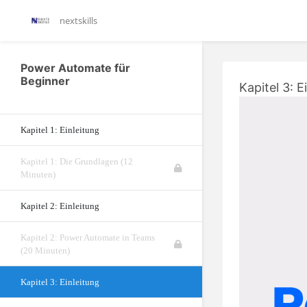
nextskills
Power Automate für
Beginner
Kapitel 3: E
Kapitel 1: Einleitung
Kapitel 1: Die Grundlagen (12
Minuten)
Kapitel 2: Einleitung
Kapitel 2: Power Automate in Teams
(20 Minuten)
Kapitel 3: Einleitung