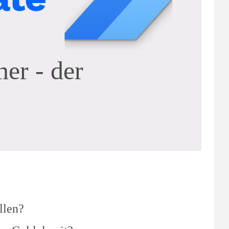
er - der
allen?