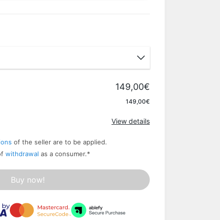
149,00€
Apply
149,00€
View details
ions
of the seller are to be applied.
of
withdrawal
as a consumer.
*
Buy now!