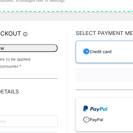
ntationen, Schulungen oder in Meetings.
ECKOUT
SELECT PAYMENT M
ow
Credit card
are to be applied.
 consumer.
*
ETAILS
PayPal