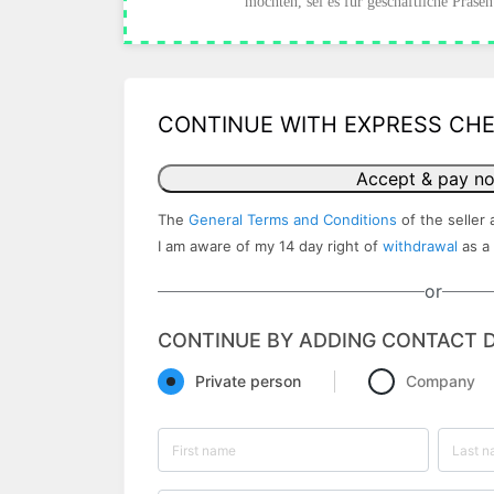
möchten, sei es für geschäftliche Präse
CONTINUE WITH EXPRESS CH
Accept & pay n
The
General Terms and Conditions
of the seller 
I am aware of my 14 day right of
withdrawal
as a
or
CONTINUE BY ADDING CONTACT D
Private person
Company