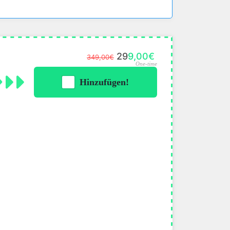
299,00€
349,00€
One-time
Hinzufügen!