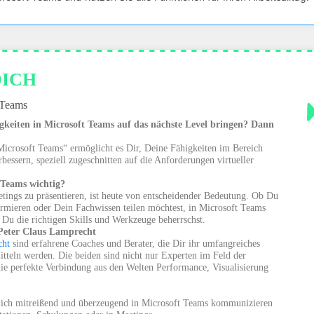
DICH
t Teams
gkeiten in Microsoft Teams auf das nächste Level bringen? Dann
 Microsoft Teams“ ermöglicht es Dir, Deine Fähigkeiten im Bereich
essern, speziell zugeschnitten auf die Anforderungen virtueller
 Teams wichtig?
eetings zu präsentieren, ist heute von entscheidender Bedeutung. Ob Du
mieren oder Dein Fachwissen teilen möchtest, in Microsoft Teams
 Du die richtigen Skills und Werkzeuge beherrschst.
Peter Claus Lamprecht
cht
sind erfahrene Coaches und Berater, die Dir ihr umfangreiches
itteln werden. Die beiden sind nicht nur Experten im Feld der
die perfekte Verbindung aus den Welten Performance, Visualisierung
endlich mitreißend und überzeugend in Microsoft Teams kommunizieren