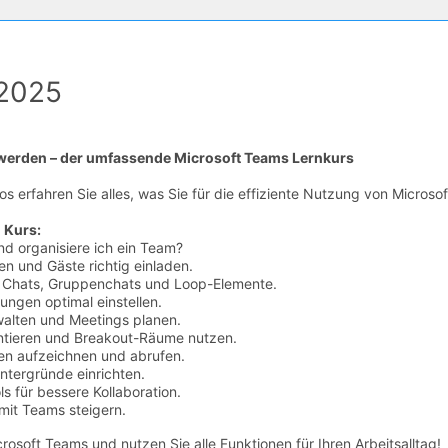
 2025
 werden – der umfassende Microsoft Teams Lernkurs
os erfahren Sie alles, was Sie für die effiziente Nutzung von Micros
 Kurs:
und organisiere ich ein Team?
en und Gäste richtig einladen.
m Chats, Gruppenchats und Loop-Elemente.
ungen optimal einstellen.
walten und Meetings planen.
entieren und Breakout-Räume nutzen.
n aufzeichnen und abrufen.
ntergründe einrichten.
s für bessere Kollaboration.
 mit Teams steigern.
crosoft Teams und nutzen Sie alle Funktionen für Ihren Arbeitsalltag!