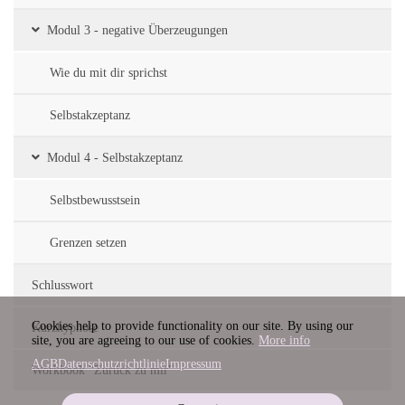
Modul 3 - negative Überzeugungen
Wie du mit dir sprichst
Selbstakzeptanz
Modul 4 - Selbstakzeptanz
Selbstbewusstsein
Grenzen setzen
Schlusswort
Cookies help to provide functionality on our site. By using our
Kurzhypnose
site, you are agreeing to our use of cookies.
More info
AGB
Datenschutzrichtlinie
Impressum
Workbook "Zurück zu mir"