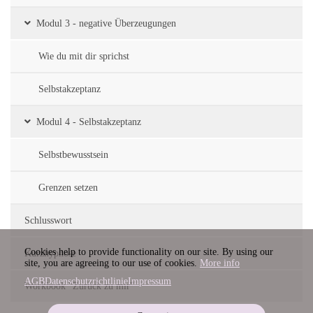
Modul 3 - negative Überzeugungen
Wie du mit dir sprichst
Selbstakzeptanz
Modul 4 - Selbstakzeptanz
Selbstbewusstsein
Grenzen setzen
Schlusswort
Cookies help to provide functionality on our site. By using our
Kurzhypnose
site, you are agreeing to our use of cookies.
More info
AGB
Datenschutzrichtlinie
Impressum
Workbook "Zurück zu mir"