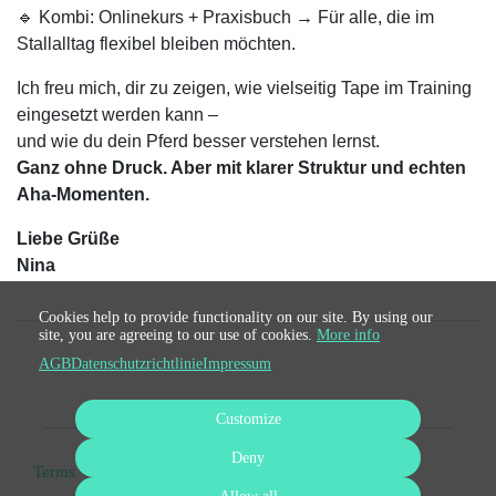
🔹 Kombi: Onlinekurs + Praxisbuch → Für alle, die im
Stallalltag flexibel bleiben möchten.
Ich freu mich, dir zu zeigen, wie vielseitig Tape im Training
eingesetzt werden kann –
und wie du dein Pferd besser verstehen lernst.
Ganz ohne Druck. Aber mit klarer Struktur und echten
Aha-Momenten.
Liebe Grüße
Nina
Cookies help to provide functionality on our site. By using our
site, you are agreeing to our use of cookies.
More info
AGB
Datenschutzrichtlinie
Impressum
Customize
Deny
Terms
Privacy
Imprint
Cancel subscription