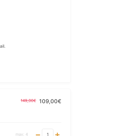
il.
149,00€
109,00€
max
:
4