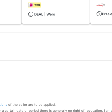
Przel
iDEAL | Wero
tions
of the seller are to be applied.
r a certain date or period there is generally no right of revocation. I am