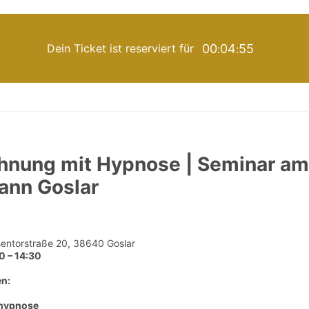
Dein Ticket ist reserviert für
00
04
54
:
:
nung mit Hypnose | Seminar am
ann Goslar
sentorstraße 20, 38640 Goslar
0 – 14:30
en:
nhypnose