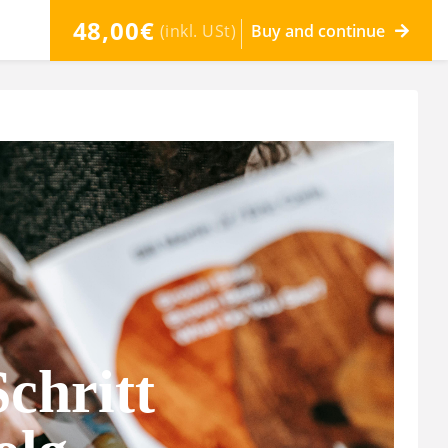
48,00€
(inkl. USt)
Buy and continue
Schritt