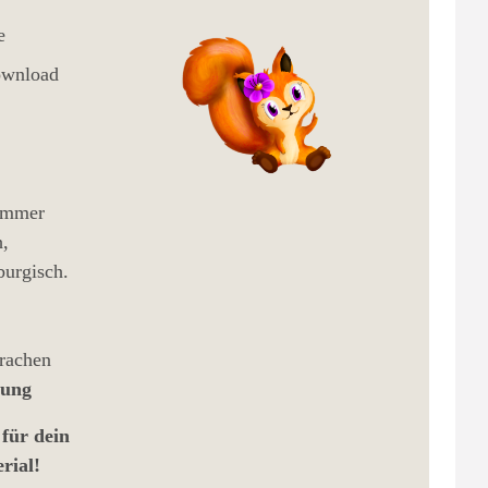
e
ownload
 immer
h,
urgisch.
prachen
bung
 für dein
rial!