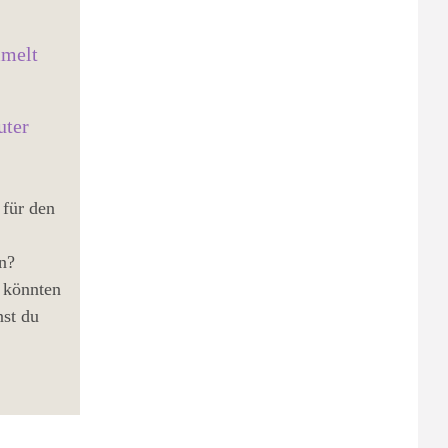
mmelt
uter
 für den
en?
 könnten
nst du