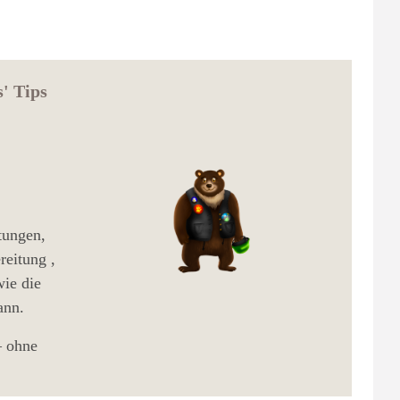
s' Tips
itungen,
reitung ,
ie die
ann.
– ohne