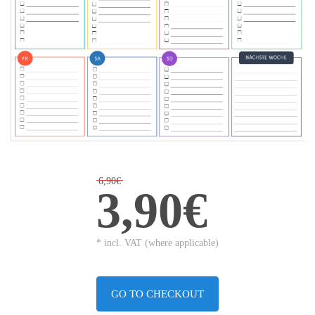
6,90€
3,90€
* incl. VAT (where applicable)
GO TO CHECKOUT