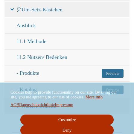
🎈Um-Setz-Kästchen
Ausblick
11.1 Methode
11.2 Nutzen/ Bedenken
- Produkte
Preview
- Katalog
Preview
Cookies help to provide functionality on our site. By using our
site, you are agreeing to our use of cookies.
More info
AGB
Datenschutzrichtlinie
Impressum
🎈Weitere Schritte
Customize
Deny