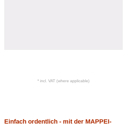
27,00€
* incl. VAT (where applicable)
GO TO CHECKOUT
Einfach ordentlich - mit der MAPPEI-