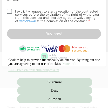
I explicitly request to start execution of the contracted
services before the expiration of my right of withdrawal
from this contract and I hereby agree to waive my right
*
of
withdrawal
at the completion of the contract.
Buy now!
Cookies help to provide functionality on our site. By using our site,
you are agreeing to our use of cookies.
More info
AGB
Datenschutzrichtlinie
Impressum
Customize
Deny
Allow all
Terms
Privacy
Imprint
Cancel subscription
Cancel order