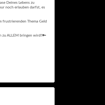
hase Deines Lebens zu
 nur noch erlauben darfst, es
sem frustrierenden Thema Geld
ch zu ALLEM bringen wird!!🔑