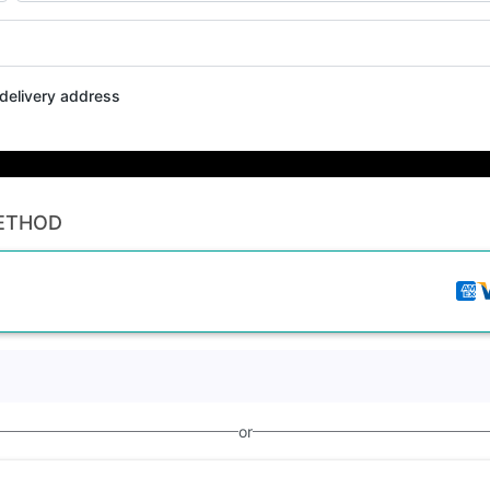
t delivery address
ETHOD
or