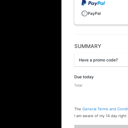
PayPal
SUMMARY
Have a promo code?
Promo code
Due today
Total
The
General Terms and Condi
I am aware of my 14 day right