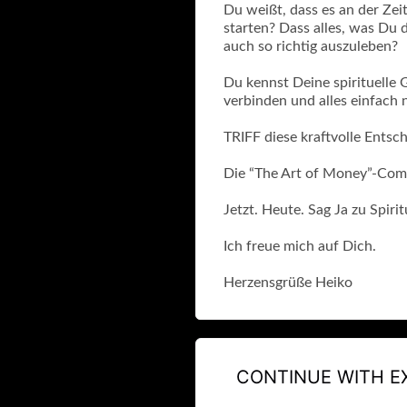
Du weißt, dass es an der Zei
starten? Dass alles, was Du d
auch so richtig auszuleben?
Du kennst Deine spirituelle 
verbinden und alles einfach 
TRIFF diese kraftvolle Entsc
Die “The Art of Money”-Com
Jetzt. Heute. Sag Ja zu Spiri
Ich freue mich auf Dich.
Herzensgrüße Heiko
CONTINUE WITH E