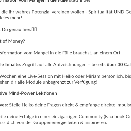
ormation vom Mangel in die Fülle
stattfindet!
, die ihr wahres Potenzial vereinen wollen - Spiritualität UND G
ieles mehr!
t Du genau hier.👇🏼
rt of Money?
nsformation vom Mangel in die Fülle brauchst, an einem Ort.
le Inhalte:
Zugriff auf alle Aufzeichnungen – bereits
über 30 Cal
 Wochen eine Live-Session mit Heiko oder Miriam persönlich, bis
ehen dir alle Module unbegrenzt zur Verfügung!
sive
Mind-Power Lektionen
ves:
Stelle Heiko deine Fragen direkt & empfange direkte Impuls
ile deine Erfolge in einer einzigartigen Community (Facebook G
ss dich von der Gruppenenergie leiten & inspirieren.