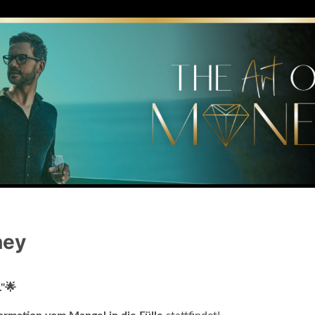
ney
"🌟