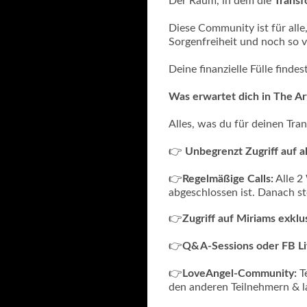
Der Raum, in dem die
Transf
Diese Community ist für alle
Sorgenfreiheit und noch so v
Deine finanzielle Fülle findes
Was erwartet dich in The A
Alles, was du für deinen Tra
👉
Unbegrenzt Zugriff auf al
👉
Regelmäßige Calls:
Alle 2
abgeschlossen ist. Danach st
👉
Zugriff auf Miriams exklu
👉
Q&A-Sessions oder FB Li
👉
LoveAngel-Community:
Te
den anderen Teilnehmern & la