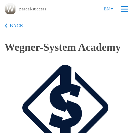
pascal-success
EN
BACK
Wegner-System Academy