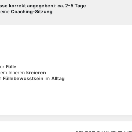
esse korrekt angegeben
):
ca. 2-5 Tage
s eine
Coaching-Sitzung
ür
Fülle
dem Inneren
kreieren
m
Füllebewusstsein
im
Alltag