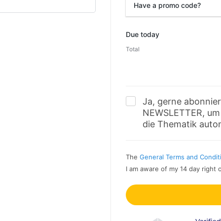
Have a promo code?
Promo code
Due today
Total
Ja, gerne abonni
NEWSLETTER, um b
die Thematik auto
The
General Terms and Condit
I am aware of my 14 day right 