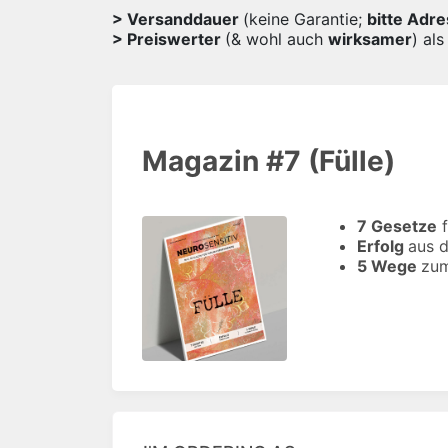
> Versanddauer
(keine Garantie;
bitte Adr
> Preiswerter
(& wohl auch
wirksamer
) al
Magazin #7 (Fülle)
7 Gesetze
f
Erfolg
aus 
5 Wege
zu