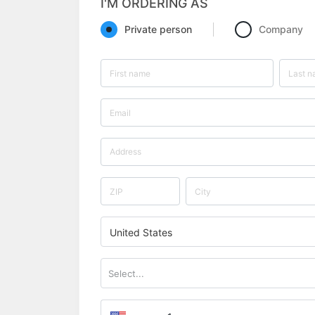
I'M ORDERING AS
Private person
Company
United States
Select...