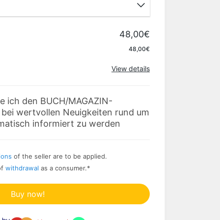
48,00€
Apply
48,00€
View details
ere ich den BUCH/MAGAZIN-
ei wertvollen Neuigkeiten rund um
matisch informiert zu werden
ions
of the seller are to be applied.
of
withdrawal
as a consumer.
*
Buy now!