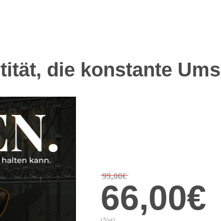
tität, die konstante Um
99,00€
66,00€
(Net)