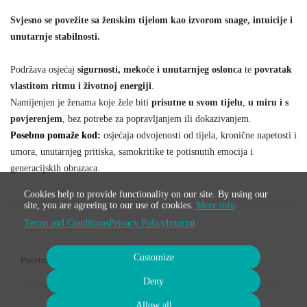
Svjesno se povežite sa ženskim tijelom kao izvorom snage, intuicije i
unutarnje stabilnosti.
Podržava osjećaj
sigurnosti, mekoće i unutarnjeg oslonca
te
povratak
vlastitom ritmu i životnoj energiji
.
Namijenjen je ženama koje žele biti
prisutne u svom tijelu
,
u miru i s
povjerenjem
, bez potrebe za popravljanjem ili dokazivanjem.
Posebno pomaže kod: 
osjećaja odvojenosti od tijela, kronične napetosti i
umora, unutarnjeg pritiska, samokritike te potisnutih emocija i
generacijskih obrazaca.
Cookies help to provide functionality on our site. By using our
site, you are agreeing to our use of cookies.
More info
Terms and Conditions
Privacy Policy
Imprint
Customize
Početna stranica
Deny
Allow all