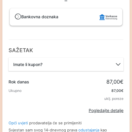
Bankovna doznaka
SAŽETAK
Imate li kupon?
Promotivni kod
87,00€
Rok danas
Ukupno
87,00€
uklj. poreze
Primijeni
Pogledajte detalje
Opći uvjeti
prodavatelja će se primijeniti
Svjestan sam svog 14-dnevnog prava
odustajanja
kao