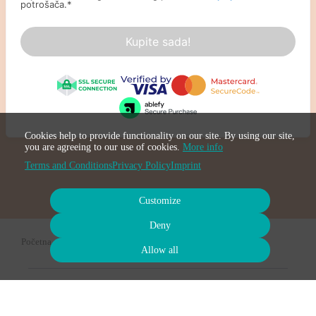
potrošača.
*
Kupite sada!
Cookies help to provide functionality on our site. By using our site,
you are agreeing to our use of cookies.
More info
Terms and Conditions
Privacy Policy
Imprint
Customize
Deny
Početna stranica
Allow all
Terms
Privacy
Imprint
Cancel subscription
Cancel order