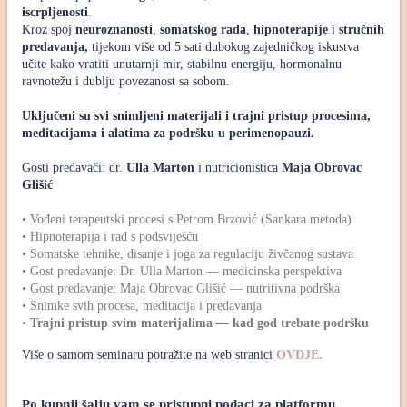
iscrpljenosti
.
Kroz spoj
neuroznanosti
,
somatskog rada
,
hipnoterapije
i
stručnih
predavanja,
tijekom više od 5 sati dubokog zajedničkog iskustva
učite kako vratiti
unutarnji mir, stabilnu energiju, hormonalnu
ravnotežu i dublju povezanost sa sobom.
Uključeni su svi snimljeni materijali i trajni pristup procesima,
meditacijama i alatima za podršku u perimenopauzi.
Gosti predavači: dr.
Ulla Marton
i nutricionistica
Maja Obrovac
Glišić
• Vođeni terapeutski procesi s Petrom Brzović (Sankara metoda)
• Hipnoterapija i rad s podsviješću
• Somatske tehnike, disanje i joga za regulaciju živčanog sustava
• Gost predavanje: Dr. Ulla Marton — medicinska perspektiva
• Gost predavanje: Maja Obrovac Glišić — nutritivna podrška
• Snimke svih procesa, meditacija i predavanja
•
Trajni pristup svim materijalima — kad god trebate podršku
Više o samom seminaru potražite na web stranici
OVDJE.
Po kupnji šalju vam se pristupni podaci za platformu 