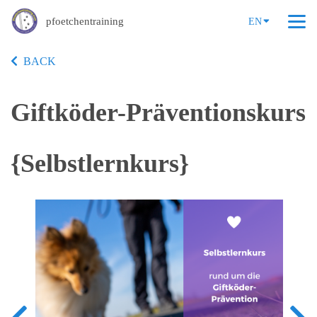
pfoetchentraining
EN
BACK
Giftköder-Präventionskurs
{Selbstlernkurs}