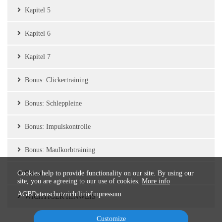
Kapitel 5
Kapitel 6
Kapitel 7
Bonus: Clickertraining
Bonus: Schleppleine
Bonus: Impulskontrolle
Bonus: Maulkorbtraining
Cookies help to provide functionality on our site. By using our
Outro
site, you are agreeing to our use of cookies.
More info
AGB
Datenschutzrichtlinie
Impressum
WICHTIGER HINWEIS
Customize