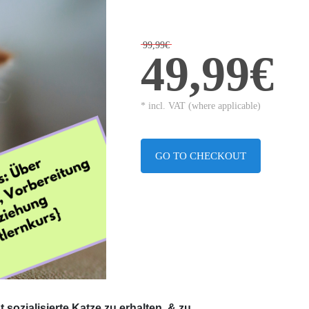
99,99€
49,99€
* incl. VAT (where applicable)
GO TO CHECKOUT
sozialisierte Katze zu erhalten, & zu