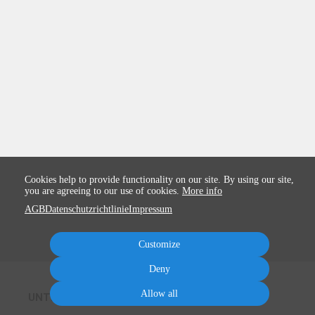
Cookies help to provide functionality on our site. By using our site,
you are agreeing to our use of cookies.
More info
AGB
Datenschutzrichtlinie
Impressum
Customize
Deny
Allow all
UNTERWEGS MIT BIGGI UND FLO