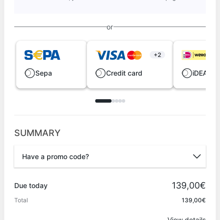
or
+2
Sepa
Credit card
iDEAL |
SUMMARY
Have a promo code?
Promo code
139,00€
Due today
Total
139,00€
Apply
View details