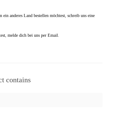
n ein anderes Land bestellen möchtest, schreib uns eine
est, melde dich bei uns per Email.
ct contains