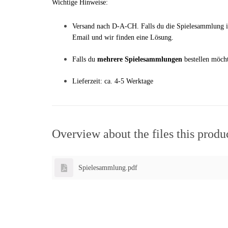
Wichtige Hinweise:
Versand nach D-A-CH.
Falls du die Spielesammlung i
Email und wir finden eine Lösung.
Falls du
mehrere Spielesammlungen
bestellen möcht
Lieferzeit: ca. 4-5 Werktage
Overview about the files this produ
Spielesammlung.pdf