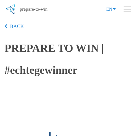
prepare-to-win
EN
BACK
PREPARE TO WIN |
#echtegewinner