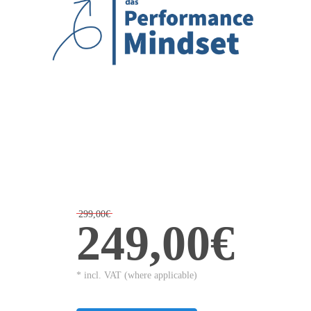
299,00€
249,00€
* incl. VAT (where applicable)