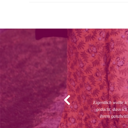
Eigentlich wollte 
ß. Gemeinsam haben wir einen
gedacht, dass ic
ach Diät oder Verzicht anfühlt.
ihrem ganzheitl
t, trotz eines stressigen